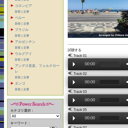
コロンビア
新着
｜
定番
ペルー
新着
｜
定番
ブラジル
新着
｜
定番
アルゼンチン
新着
｜
定番
試聴する
ウルグアイ
Track 01
新着
｜
定番
00:00
アンデス音楽、フォルクロー
レ
Track 02
新着
｜
定番
00:00
タンゴ
新着
｜
定番
Track 03
00:00
Track 05
カテゴリ選択：
00:00
キーワード：
Track 07