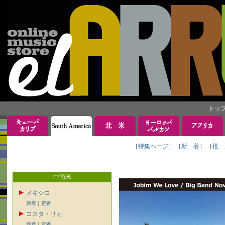
トッ
［特集ページ］
［新 着］
［推 
中南米
メキシコ
新着
｜
定番
コスタ・リカ
新着
｜
定番