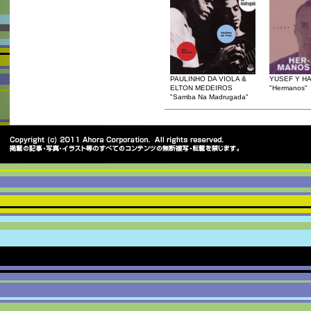
PAULINHO DA VIOLA &
YUSEF Y H
ELTON MEDEIROS
"Hermanos"
"Samba Na Madrugada"