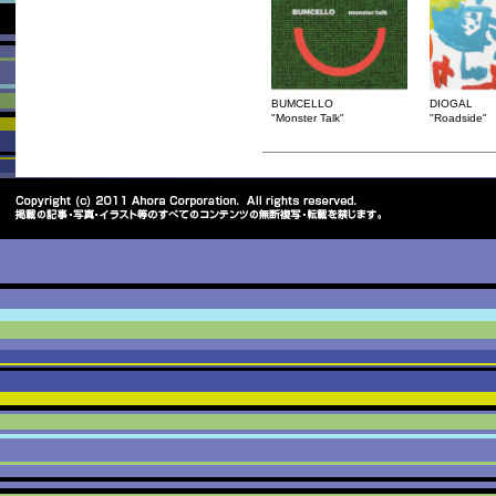
BUMCELLO
DIOGAL
"Monster Talk"
"Roadside"