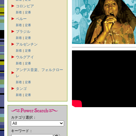
コロンビア
新着
｜
定番
ペルー
新着
｜
定番
ブラジル
新着
｜
定番
アルゼンチン
新着
｜
定番
ウルグアイ
新着
｜
定番
アンデス音楽、フォルクロー
レ
新着
｜
定番
タンゴ
新着
｜
定番
カテゴリ選択：
キーワード：