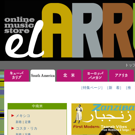
トッ
［特集ページ］
［新 着］
［推 
中南米
メキシコ
新着
｜
定番
コスタ・リカ
新着
｜
定番