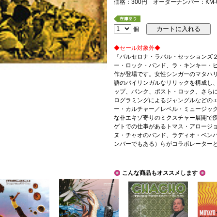
価格：300円 オーダーナンバー：KM-0
個
◆セール対象外◆
『バルセロナ・ラバル・セッションズ
ー・ロック・バンド、ラ・キンキー・ビ
作が登場です。女性シンガーのマタハ
語のバイリンガルなリリックを構成し
ップ、パンク、ポスト・ロック、さら
ログラミングによるジャングルなどの
ー・カルチャー／レベル・ミュージッ
な非エキゾ寄りのミクスチャー展開で
ゲトでの仕事があるトマス・アロージ
ヌ・チャオのバンド、ラディオ・ベン
ンバーでもある）らがコラボレーター
こんな商品もオススメします