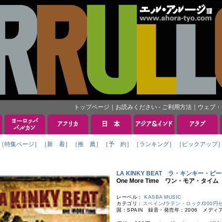
トップページ
｜
お読みください - ご利用方法
｜
ウェブ・
［特集ページ］
［新 着］
［推 薦］
［予 約］
［ランキング］
［ピックアップ
LA KINKY BEAT ラ・キンキー・ビ
One More Time ワン・モア・タイム
レーベル：
KASBA MUSIC
カテゴリ：
スペイン
/
ラテン・ロック
/
300円
国：SPAIN 録音・発売年：2006 メディ