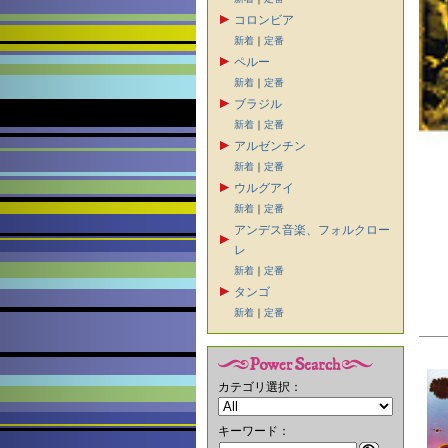
コロンビア
新着
｜
定番
ペルー
新着
｜
定番
ブラジル
新着
｜
定番
アルゼンチン
新着
｜
定番
ウルグアイ
新着
｜
定番
アンデス音楽、フォルクロー
レ
新着
｜
定番
タンゴ
新着
｜
定番
カテゴリ選択：
キーワード：