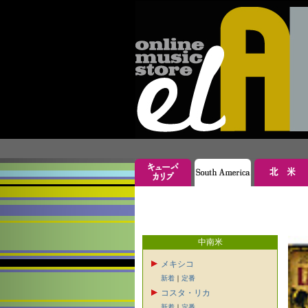
中南米
メキシコ
新着
｜
定番
コスタ・リカ
新着
｜
定番