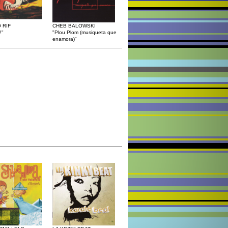
 RIF
CHEB BALOWSKI
!"
"Plou Plom (musiqueta que
enamora)"