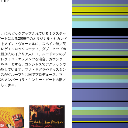
0106
２』にもピックアップされているミクスチャ
ートによる2006年のオリジナル・セカンド
リをメイン・ヴォーカルに、スペイン語／英
、レゲエ～ロックステディ、ダブ、ヒップホ
に新加入のイタリア人ＤＪ、ルードマンのプ
エレクトロ・エレメンツを混合。カウンタ
クをキーとする、コンシャスでアグレッシヴ
疾駆しています。マノ・ネグラやドゥスミン
ョスがグループと共同でプロデュース、マ
バのメンバー（ラ・キンキー・ビートの旧メ
として参加。