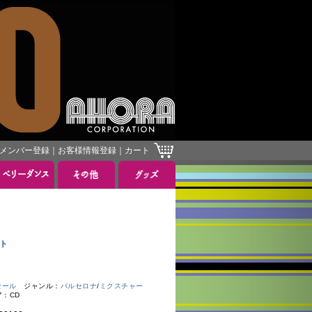
メンバー登録
｜
お客様情報登録
｜
カート
］
ート
セール
ジャンル：
バルセロナ
/
ミクスチャー
ア：CD