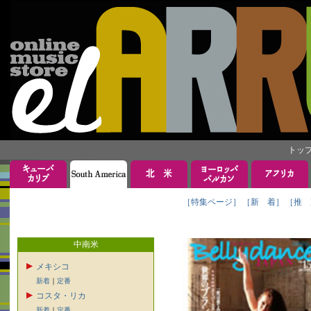
トッ
［特集ページ］
［新 着］
［推 
中南米
メキシコ
新着
｜
定番
コスタ・リカ
新着
｜
定番