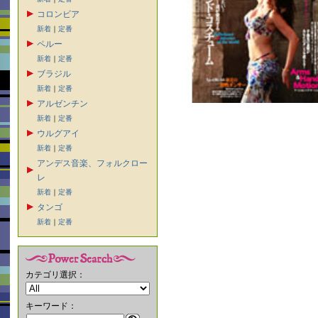
コロンビア
新着
｜
定番
ペルー
新着
｜
定番
ブラジル
新着
｜
定番
アルゼンチン
新着
｜
定番
ウルグアイ
新着
｜
定番
アンデス音楽、フォルクロー
レ
新着
｜
定番
タンゴ
新着
｜
定番
カテゴリ選択：
キーワード：