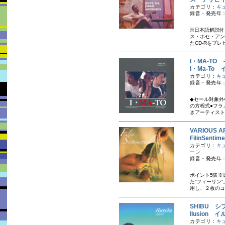
カテゴリ：
キ
録音・発売年：
※日本語解説付
ス・ホセ・アン
たCD-Rをプレゼン
I・MA-TO
I・Ma-To
カテゴリ：
キ
録音・発売年：
◆セール対象外
の方程式●フラ
きアーティスト
VARIOUS A
FilinSen
カテゴリ：
キ
ーン
録音・発売年：
ポイント5倍※
た“フィーリン
用し、２枚のコ
SHIBU シ
Ilusion 
カテゴリ：
キ