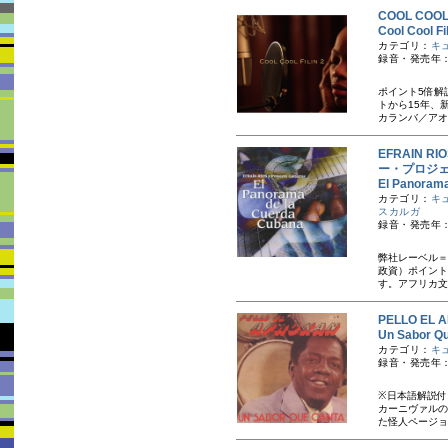
COOL CO
Cool Coo
カテゴリ：
キ
録音・発売年：2
ポイント5倍解
トから15年、
カランバ／アオ
EFRAIN R
ー・プロジ
El Panor
カテゴリ：
キ
スカルガ
録音・発売年：
弊社レーベル＝
政資）ポイント
す。 アフリカ文
PELLO E
Un Sabo
カテゴリ：
キ
録音・発売年：
※日本語解説付
カーニヴァルの
た怪人ページョ