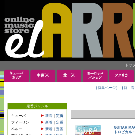
トッ
［特集ページ］
［新 着
定番ジャンル
キューバ
新着
｜
定番
フィーリン
新着
｜
定番
GUITAR M
ペルー
新着
｜
定番
トロピカル