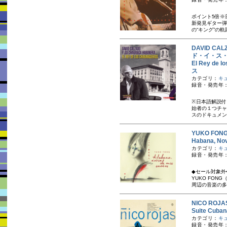
ポイント5倍※
新発見ギター弾
の“キング”の軌
DAVID CA
ド・イ・ス
El Rey d
ス
カテゴリ：
キ
録音・発売年：
※日本語解説付
始者の１つチャ
スのドキュメン
YUKO FO
Habana, N
カテゴリ：
キ
録音・発売年：2
◆セール対象外
YUKO FO
周辺の音楽の多
NICO RO
Suite Cu
カテゴリ：
キ
録音・発売年：