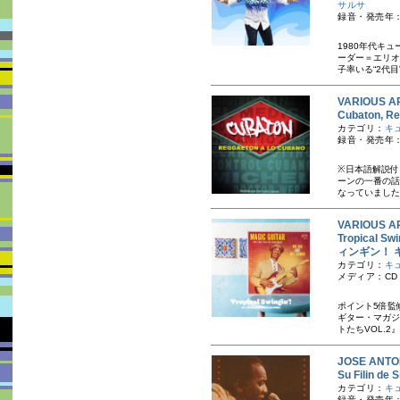
サルサ
録音・発売年：
1980年代キ
ーダー＝エリオ
子率いる“2代目
VARIOUS A
Cubaton,
カテゴリ：
キ
録音・発売年：
※日本語解説付
ーンの一番の話
なっていました
VARIOUS A
Tropical S
ィンギン！ 
カテゴリ：
キ
メディア：CD
ポイント5倍監
ギター・マガジ
トたちVOL.2
JOSE AN
Su Filin
カテゴリ：
キ
録音・発売年：1