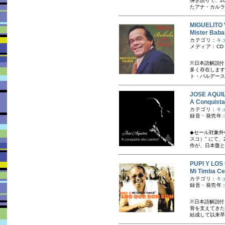
弾き語りで、2
たアナ・カルラ
MIGUELI
Mister B
カテゴリ：
キ
メディア：CD
※日本語解説付
多く存在します
ト・バルデース
JOSE AQ
A Conqu
カテゴリ：
キ
録音・発売年：
◆セール対象外◆
スコ）" にて
作が、日本盤とし
PUPI Y 
Mi Timba
カテゴリ：
キ
録音・発売年：
※日本語解説付
骨を支えてきた
結成して以来早