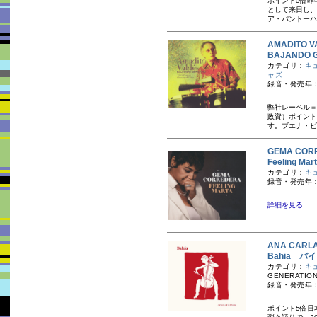
ポイント5倍昨
として来日し、
ア・パントーハ
AMADITO
BAJANDO
カテゴリ：
キ
ャズ
録音・発売年：
弊社レーベル＝
政資）ポイント
す。 ブエナ・ビ
GEMA CO
Feeling 
カテゴリ：
キ
録音・発売年：
詳細を見る
ANA CAR
Bahia バ
カテゴリ：
キ
GENERATION
録音・発売年：
ポイント5倍日