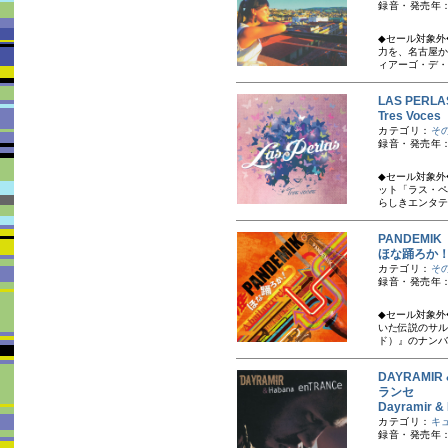
録音・発売年：
◆セール対象外
力を、名古屋から
ィアーゴ・デ・
LAS PER
Tres Vo
カテゴリ：
そ
録音・発売年：
◆セール対象外
ット「ラス・ペ
らしきエンタテ
PANDEMI
ほな踊ろか！～A
カテゴリ：
そ
録音・発売年：
◆セール対象外
いた伝説のサルサ
ド）』のナンバー
DAYRAMI
ランセ
Dayramir
カテゴリ：
キ
録音・発売年：