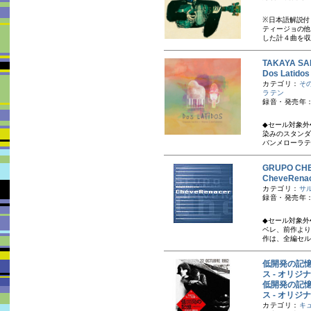
※日本語解説付
ティージョの他
した計４曲を収録
TAKAYA 
Dos Lat
カテゴリ：
そ
ラテン
録音・発売年：
◆セール対象外
染みのスタンダ
バンメローラテン
GRUPO C
CheveRe
カテゴリ：
サ
録音・発売年：
◆セール対象外
ベレ、前作より
作は、全編セル
低開発の記憶 
ス - オリジ
低開発の記憶 
ス - オリジ
カテゴリ：
キ