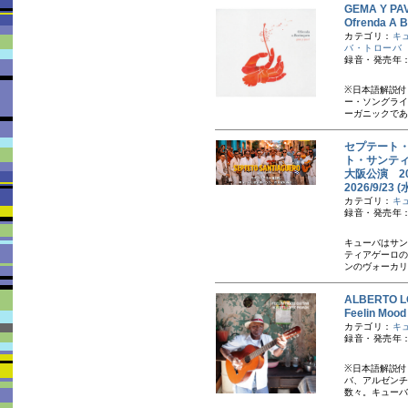
GEMA Y 
Ofrenda 
カテゴリ：
キ
バ・トローバ
録音・発売年：
※日本語解説付
ー・ソングライ
ーガニックであ
セプテート・
ト・サンティ
大阪公演 2
2026/9/
カテゴリ：
キ
録音・発売年：2
キューバはサン
ティアゲーロの
ンのヴォーカリ
ALBERTO
Feelin M
カテゴリ：
キ
録音・発売年：
※日本語解説付
バ、アルゼンチ
数々。キューバ