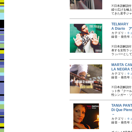
※日本語解説付
繰り広げる極上
てきた若手ジャ
TELMARY
A Diari
カテゴリ：
キ
録音・発売年：
※日本語解説付
表する女性ラッ
ラッパーとして
MARTA C
LA NEGR
カテゴリ：
キ
録音・発売年：
※日本語解説付
ット作『クール
性シンガー・ソ
TANIA P
Di Que 
－
カテゴリ：
キ
録音・発売年：