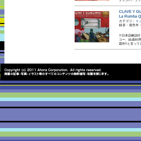
ティンバ・ファ
CLAVE Y
La Rumba
カテゴリ：
キ
録音・発売年：
※日本語解説付
コー、結成60
題作!!と言って