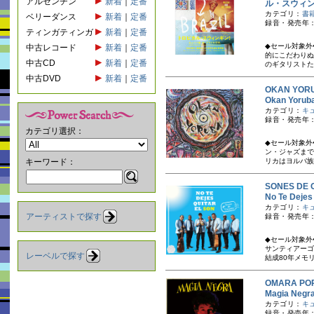
アルゼンチン
新着
｜
定番
ル・スウィ
カテゴリ：
書
ベリーダンス
新着
｜
定番
録音・発売年：
ティンガティンガ
新着
｜
定番
◆セール対象外
中古レコード
新着
｜
定番
的にこだわりぬ
中古CD
新着
｜
定番
のギタリストたち
中古DVD
新着
｜
定番
OKAN YO
Okan Yo
カテゴリ：
キ
録音・発売年：
カテゴリ選択：
◆セール対象外
ン・ジャズまで
キーワード：
リカはヨルバ族
SONES D
No Te De
カテゴリ：
キ
アーティストで探す
録音・発売年：
◆セール対象外
サンティアーゴ
レーベルで探す
結成80年メモリ
OMARA 
Magia N
カテゴリ：
キ
録音・発売年：