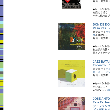
録音・発売年：
◆セール対象外
を交えて描く、
バナに残ったブ
DON DE 
Pasa Pas
カテゴリ：
ラ
ズ
/LOUNGE
録音・発売年：
◆セール対象外
れた演奏集団＜
徳というラテン
JAZZ BATA 
Encontr
カテゴリ：
キ
ロ・キューバ
録音・発売年：
◆セール対象外
ッショニスト、ヘ
BATAなら...
詳
JOSE AN
Este Es
デ・フラン
ズ・デリヒ