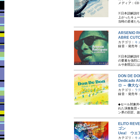
メディア：CD
※日本語解説付
上がったキュー
当時の若者たち
ARSENIO
ABRE CU
カテゴリ：
キ
録音・発売年：1
※日本語解説付
の要素を強烈に
ルサ創世記には
DON DE 
Dedicad
ロ ～ 偉大
カテゴリ：
ラ
録音・発売年：
◆セール対象外
れた演奏集団＜
ン界の巨匠、故
ELITO R
ゴン
Uea! ウエ
カテゴリ：
キ