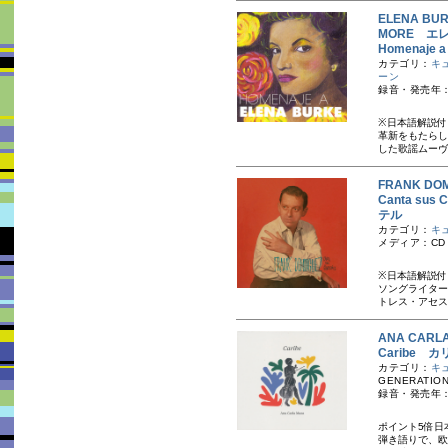
ELENA BURK
MORE エ
Homenaje
カテゴリ：
キ
ーン
録音・発売年：2
※日本語解説付
革新をもたらし
した歌謡ムーヴメ
FRANK D
Canta su
テル
カテゴリ：
キ
メディア：CD
※日本語解説付
ソングライター
トレス・アセス
ANA CAR
Caribe カ
カテゴリ：
キ
GENERATION
録音・発売年：
ポイント5倍日
弾き語りで、欧