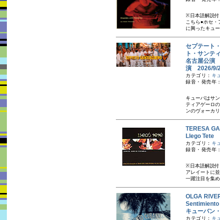
※日本語解説付
こちら ●ホセ
に興ったキュー
セプテート・
ト・サンティ
名古屋公演 2
演 2026/
カテゴリ：
キ
録音・発売年：2
キューバはサン
ティアゲーロの
ンのヴォーカリ
TERESA 
Llego T
カテゴリ：
キ
録音・発売年：
※日本語解説付
アレイートに並
一躍注目を集め
OLGA RI
Sentimien
キューバン
カテゴリ：
キ