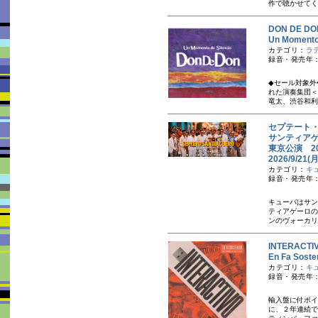
作で聴かせてく
DON DE 
Un Momen
カテゴリ：
ラ
録音・発売年：
◆セール対象外
れた演奏集団＜
竜太、渋谷和利
セプテート・
サンティアゲ
東京公演 2
2026/9/
カテゴリ：
キ
録音・発売年：2
キューバはサン
ティアゲーロの
ンのヴォーカリ
INTERAC
En Fa S
カテゴリ：
キ
録音・発売年：
輸入盤に付ポイ
に、２年連続で