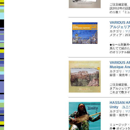
ご注文確定後、
説 2012年
の１枚！『ミュ
VARIOUS A
アルジェリ
カテゴリ：
マ
メディア：2C
◆セール対象外
系たてて紹介た
のオリジナル録
VARIOUS A
Musique A
カテゴリ：
マ
録音・発売年：
ご注文確定後、
き アルジェリ
これまで数タイ
HASSAN
Unity ユ
カテゴリ：
マ
録音・発売年：
ミュージック・
外◆ ポイント