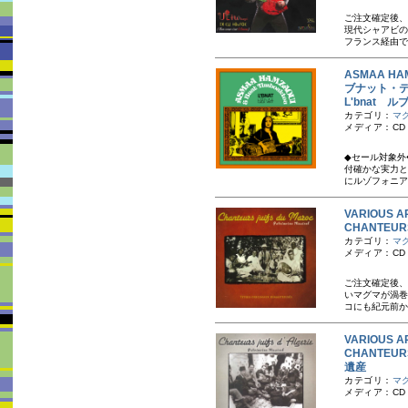
ご注文確定後、
現代シャアビの
フランス経由で
ASMAA H
ブナット・
L'bnat 
カテゴリ：
マ
メディア：CD
◆セール対象外
付確かな実力と
にルゾフォニア
VARIOUS A
CHANTEU
カテゴリ：
マ
メディア：CD
ご注文確定後、
いマグマが渦巻
コにも紀元前か
VARIOUS A
CHANTEU
遺産
カテゴリ：
マ
メディア：CD