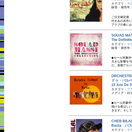
カテゴリ：
マ
録音・発売年：2
ご注文確定後、
付き あの名作
アラブの春におけ
SOUAD M
The Defi
カテゴリ：
マ
録音・発売年：2
◆セール対象外
大きな影響を与
だ。首都アルジ
ORCHEST
ドゥ・バル
15 Ans D
カテゴリ：
フ
メディア：2C
◆セール対象外
焼ける香ばしい
きます。そして
CHEB BI
Basta バ
カテゴリ：
マ