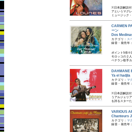
※日本語解説付
アというマグレ
ミュージック・
CARMEN 
ーン
Dos Medi
カテゴリ：
ス
録音・発売年：
ポイント5倍※
モロッコの２人
ベテラン歌手カ
DAHMANE
Ya el h
カテゴリ：
マ
録音・発売年：
※日本語解説付
うアルジェリア
を誇るスターた
VARIOUS A
Chanteur
カテゴリ：
マ
録音・発売年：1