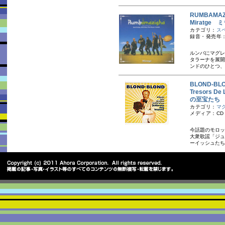
RUMBAMA
Miratge
カテゴリ：
ス
録音・発売年：
ルンバにマグレ
タラーナを展開
ンドのひとつ、
BLOND-B
Tresors 
の至宝たち
カテゴリ：
マ
メディア：CD
今話題のモロッ
大衆歌謡「ジュ
ーイッシュたち