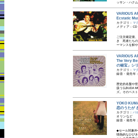
ッサン・ハクム
VARIOUS A
Ecstatic
カテゴリ：
マ
メディア：CD
ご注文確定後、
き 死者たちの
ーマンスを鮮や
VARIOUS A
The Very 
の秘宝」シ
カテゴリ：
マ
録音・発売年：
歴史的名盤や世
扱う仏BUDA
ズ。そのベスト
YOKO KU
恋のうたが
カテゴリ：
バ
オリンなど
録音・発売年：
◆セール対象外
情熱的なひびき