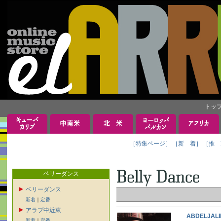
トッ
［特集ページ］
［新 着］
［推 
ベリーダンス
ベリーダンス
新着
｜
定番
アラブ中近東
ABDELJA
新着
｜
定番