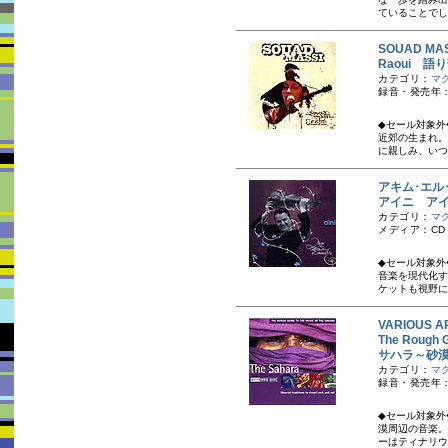
ていることでし
SOUAD M
Raoui 語
カテゴリ：
マ
録音・発売年：
◆セール対象外
近郊の生まれ。
に親しみ、いつ
アキム･エル
アイニ ア
カテゴリ：
マ
メディア：CD
◆セール対象外
音楽を現代化す
ケットも視野に
VARIOUS A
The Rough
サハラ～砂
カテゴリ：
マ
録音・発売年：
◆セール対象外
漠周辺の音楽。
ーはティナリウ