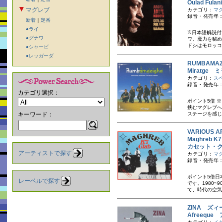
Oulad Fu
マグレブ
カテゴリ：
マ
録音・発売年：
新着
｜
定番
●ライ
※日本語解説付
●グナワ
ワ。魔力を秘め
ドシはモロッコ
●シャービ
●レッガーダ
RUMBAMA
Miratge
カテゴリ：
ス
録音・発売年：
カテゴリ選択：
ポイント5倍 
挟むマグレブへ
キーワード：
ステージを感じ
VARIOUS A
Maghreb K7
カセット・ク
アーティストで探す
カテゴリ：
マ
録音・発売年：1
ポイント5倍日
レーベルで探す
です。 198
て、時代の空気
ZINA ズィ
Afreequ