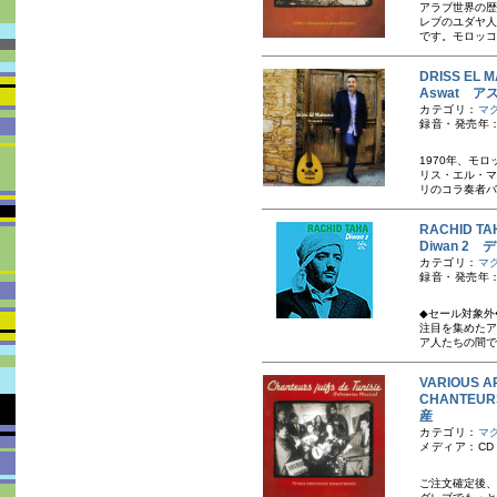
アラブ世界の歴
レブのユダヤ人
です。モロッコ
DRISS E
Aswat ア
カテゴリ：
マ
録音・発売年：
1970年、モ
リス・エル・マ
リのコラ奏者バ
RACHID 
Diwan 2
カテゴリ：
マ
録音・発売年：
◆セール対象外
注目を集めたア
ア人たちの間で
VARIOUS A
CHANTEU
産
カテゴリ：
マ
メディア：CD
ご注文確定後、