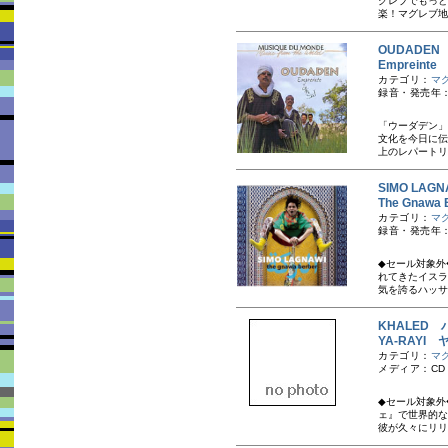
グレブでもっと
楽！マグレブ地
OUDADE
Empreint
カテゴリ：
マ
録音・発売年：
「ウーダデン」
文化を今日に伝
上のレパートリ
SIMO LA
The Gna
カテゴリ：
マ
録音・発売年：
◆セール対象外
れてきたイスラ
気を誇るハッサ
KHALED 
YA-RAYI
カテゴリ：
マ
メディア：CD
◆セール対象外
ェ』で世界的な
彼が久々にリリ