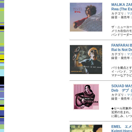
MALIKA 
Rwa (The 
カテゴリ：
マ
録音・発売年：
ザ・ニューヨー
メリカ在住のモ
バンドリーダー
FANFARA
Rai Is 
カテゴリ：
マ
録音・発売年：
パリを拠点とす
イ・バンド、フ
マナーなアラビ
SOUAD M
Deb デブ
カテゴリ：
マ
録音・発売年：
◆セール対象外
近郊の生まれ。
に親しみ、いつ
EMEL エ
Kelmti 