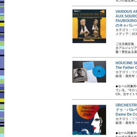
カンの音世界に
VARIOUS A
AUX SOURC
FAUBOUR
のキャバレ
カテゴリ：
マ
メディア：2C
ご注文確定後、
き アルジェリ
盤！歴史ある港
HOUCINE
The Fath
カテゴリ：
マ
録音・発売年：1
◆セール対象外◆
ている、“モロ
CD。当サイトで
ORCHEST
ドゥ・バル
Dame De 
カテゴリ：
フ
録音・発売年：
◆セール対象外
な一歩を踏み出