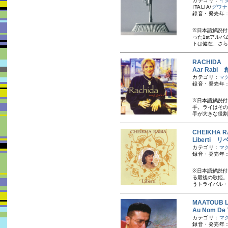
カテゴリ：
イ
ITALIA/
グワナ
録音・発売年：
※日本語解説付
った1stアルバ
トは健在、さらに
RACHIDA
Aar Rab
カテゴリ：
マ
録音・発売年：
※日本語解説付
手。ライはその
手が大きな役割
CHEIKHA
Liberti 
カテゴリ：
マ
録音・発売年：
※日本語解説付
る最後の歌姫。
うトライバル・
MAATOUB
Au Nom D
カテゴリ：
マ
録音・発売年：