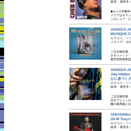
録音・発売年：
◆セール対象外
ェリアはオラン
このシェブ・ビ
VARIOUS A
MUSIQUE
カテゴリ：
マ
メディア：2C
ご注文確定後、
き モハメッド
都市型民衆歌謡
VARIOUS A
Jola Hidd
かに息づく
カテゴリ：
マ
録音・発売年：
ご注文確定後、
付き ブリュッ
圏の最西端に位
TAKFARI
Uli-W T
カテゴリ：
マ
録音・発売年：