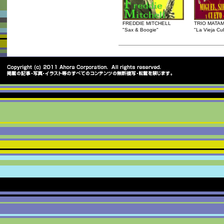
FREDDIE MITCHELL
TRIO MATA
"Sax & Boogie"
"La Vieja Cu