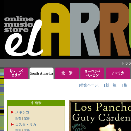
トッ
［特集ページ］
［新 着］
［推 
中南米
メキシコ
新着
｜
定番
コスタ・リカ
新着
｜
定番