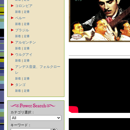
コロンビア
新着
｜
定番
ペルー
新着
｜
定番
ブラジル
新着
｜
定番
アルゼンチン
新着
｜
定番
ウルグアイ
新着
｜
定番
アンデス音楽、フォルクロー
レ
新着
｜
定番
タンゴ
新着
｜
定番
カテゴリ選択：
キーワード：