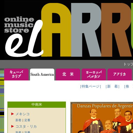
トッ
［特集ページ］
［新 着］
［推 
中南米
メキシコ
新着
｜
定番
コスタ・リカ
新着
｜
定番