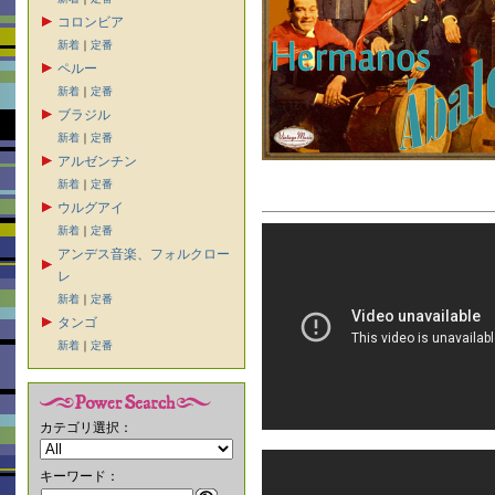
コロンビア
新着
｜
定番
ペルー
新着
｜
定番
ブラジル
新着
｜
定番
アルゼンチン
新着
｜
定番
ウルグアイ
新着
｜
定番
アンデス音楽、フォルクロー
レ
新着
｜
定番
タンゴ
新着
｜
定番
カテゴリ選択：
キーワード：