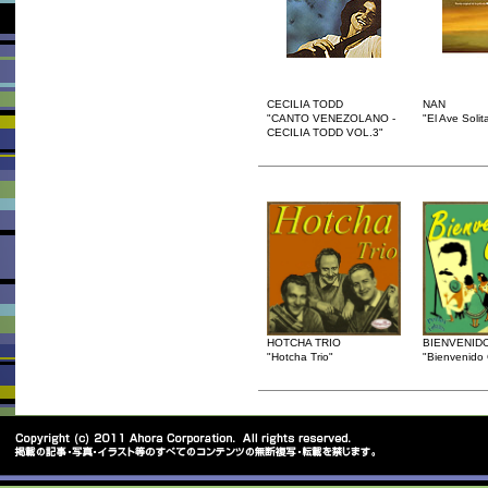
CECILIA TODD
NAN
"CANTO VENEZOLANO -
"El Ave Solita
CECILIA TODD VOL.3"
HOTCHA TRIO
BIENVENID
"Hotcha Trio"
"Bienvenido