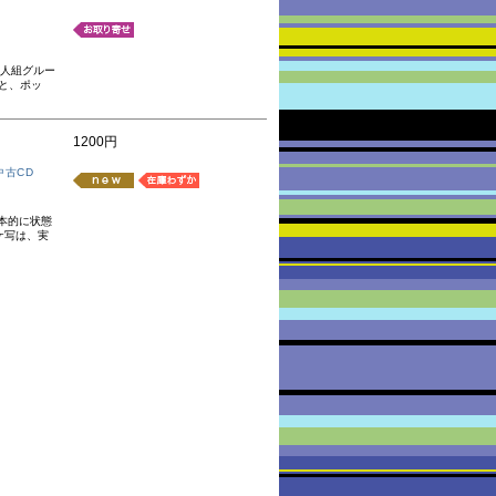
4人組グルー
と、ポッ
1200円
中古CD
本的に状態
ケ写は、実