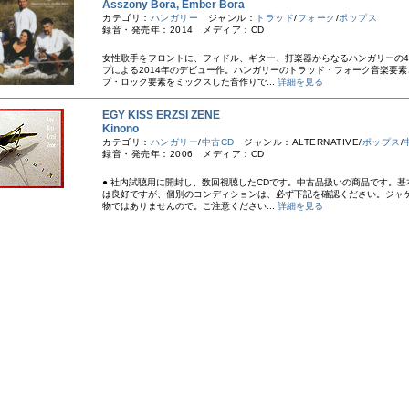
Asszony Bora, Ember Bora
カテゴリ：
ハンガリー
ジャンル：
トラッド
/
フォーク
/
ポップス
録音・発売年：2014 メディア：CD
女性歌手をフロントに、フィドル、ギター、打楽器からなるハンガリーの
プによる2014年のデビュー作。ハンガリーのトラッド・フォーク音楽要素
プ・ロック要素をミックスした音作りで...
詳細を見る
EGY KISS ERZSI ZENE
Kinono
カテゴリ：
ハンガリー
/
中古CD
ジャンル：ALTERNATIVE/
ポップス
/
録音・発売年：2006 メディア：CD
● 社内試聴用に開封し、数回視聴したCDです。中古品扱いの商品です。基
は良好ですが、個別のコンディションは、必ず下記を確認ください。ジャ
物ではありませんので。ご注意ください...
詳細を見る