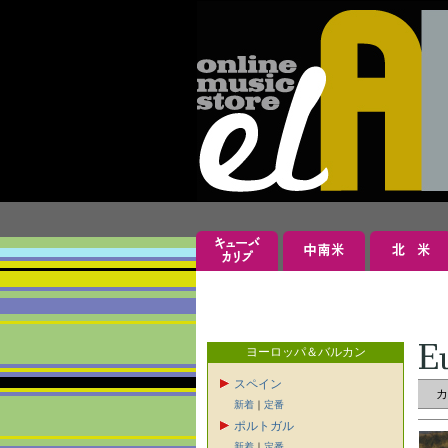
ヨーロッパ＆バルカン
スペイン
新着
｜
定番
ポルトガル
新着
｜
定番