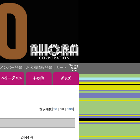
メンバー登録
｜
お客様情報登録
｜
カート
］
表示件数│
30
｜
50
｜
100
│
2444円