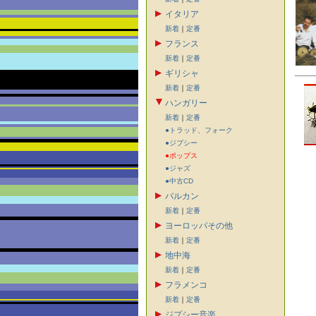
イタリア
新着
｜
定番
フランス
新着
｜
定番
ギリシャ
新着
｜
定番
ハンガリー
新着
｜
定番
●トラッド、フォーク
●ジプシー
●ポップス
●ジャズ
●中古CD
バルカン
新着
｜
定番
ヨーロッパその他
新着
｜
定番
地中海
新着
｜
定番
フラメンコ
新着
｜
定番
ジプシー音楽