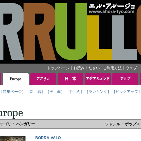
トップページ
｜
お読みください - ご利用方法
｜
ウェブ・
［特集ページ］
［新 着］
［推 薦］
［予 約］
［ランキング］
［ピックアップ
カテゴリ：
ハンガリー
ジャンル：
ポップス
BORRA-VALO