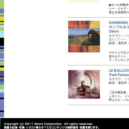
◆セール対象外
シー・ジャズ・
更なる音楽性の
HARMONIA
サンブル＆
Ulixes
カテゴリ：
ジ
楽
/
ジプシー・
録音・発売年：
マケドニアのジ
楽カルテット、
ア・アンサンブ
LE BALLU
Train Fan
カテゴリ：
フ
録音・発売年：
ご注文確定後、
ュゼット』（ハ
呼んだル・バル