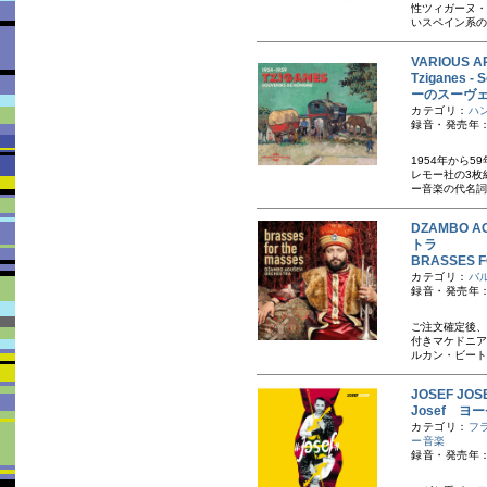
性ツィガーヌ・
いスペイン系の
VARIOUS AR
Tziganes 
ーのスーヴェニ
カテゴリ：
ハ
録音・発売年：1
1954年から
レモー社の3枚
ー音楽の代名詞
DZAMBO 
トラ
BRASSES
カテゴリ：
バ
録音・発売年：
ご注文確定後、
付きマケドニア
ルカン・ビート
JOSEF J
Josef ヨ
カテゴリ：
フ
ー音楽
録音・発売年：