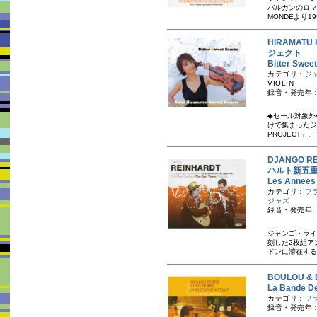
バルカンのロマ
MONDEより19
HIRAMATU
ジェクト
Bitter 
カテゴリ：
ジ
VIOLIN
録音・発売年：
◆セール対象外
けで集まったジ
PROJECT」。
DJANGO R
ハルト新五
Les Annee
カテゴリ：
フ
ジャズ
録音・発売年：1
ジャンゴ・ライ
刻した2枚組ア
ドンに滞在する
BOULOU & 
La Bande D
カテゴリ：
フ
録音・発売年：