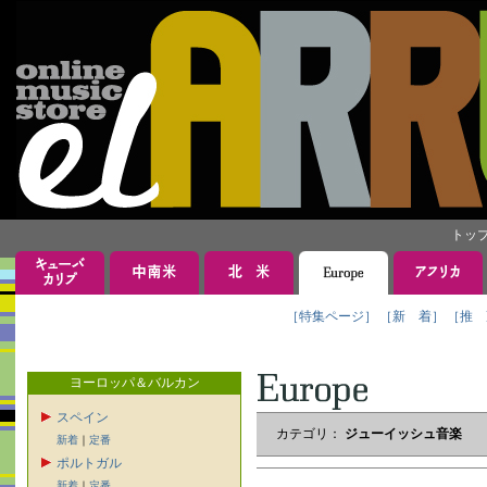
トッ
［特集ページ］
［新 着］
［推 
ヨーロッパ＆バルカン
スペイン
カテゴリ：
ジューイッシュ音楽
新着
｜
定番
ポルトガル
新着
｜
定番