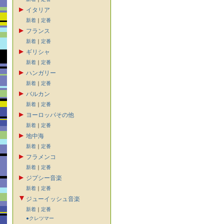
イタリア
新着
｜
定番
フランス
新着
｜
定番
ギリシャ
新着
｜
定番
ハンガリー
新着
｜
定番
バルカン
新着
｜
定番
ヨーロッパその他
新着
｜
定番
地中海
新着
｜
定番
フラメンコ
新着
｜
定番
ジプシー音楽
新着
｜
定番
ジューイッシュ音楽
新着
｜
定番
●クレツマー