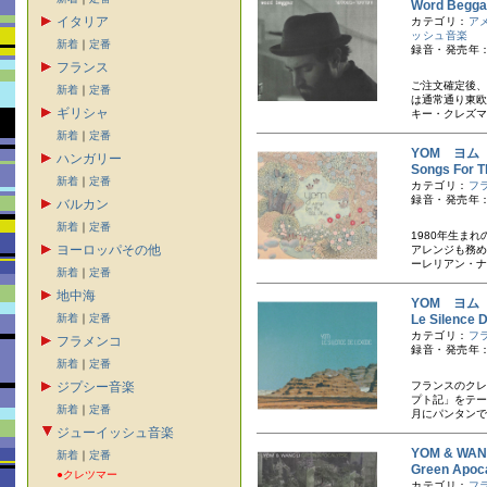
Word Be
イタリア
カテゴリ：
ア
ッシュ音楽
新着
｜
定番
録音・発売年：
フランス
ご注文確定後、
新着
｜
定番
は通常通り東欧
ギリシャ
キー・クレズマ
新着
｜
定番
YOM ヨム
ハンガリー
Songs F
新着
｜
定番
カテゴリ：
フ
録音・発売年：
バルカン
新着
｜
定番
1980年生ま
ヨーロッパその他
アレンジも務め
ーレリアン・ナ
新着
｜
定番
地中海
YOM ヨム
新着
｜
定番
Le Silence
カテゴリ：
フ
フラメンコ
録音・発売年：
新着
｜
定番
ジプシー音楽
フランスのクレ
プト記」をテー
新着
｜
定番
月にパンタンで
ジューイッシュ音楽
YOM & W
新着
｜
定番
Green A
●クレツマー
カテゴリ：
フ