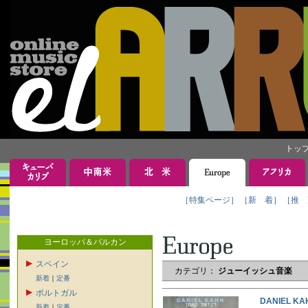
トッ
［特集ページ］
［新 着］
［推 
ヨーロッパ＆バルカン
スペイン
カテゴリ：
ジューイッシュ音楽
新着
｜
定番
ポルトガル
DANIEL 
新着
｜
定番