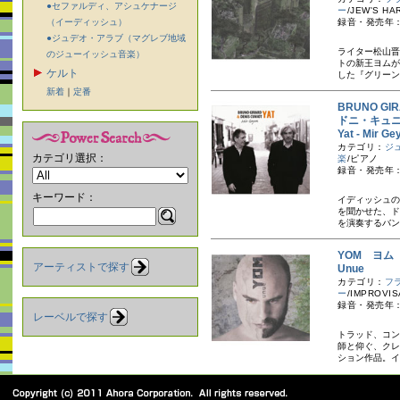
●セファルディ、アシュケナージ
ー
/JEW'S HA
（イーディッシュ）
録音・発売年：
●ジュデオ・アラブ（マグレブ地域
ライター松山晋
のジューイッシュ音楽）
トの新王ヨムが
ケルト
した『グリーン
新着
｜
定番
BRUNO G
ドニ・キュ
Yat - Mir 
カテゴリ：
ジ
カテゴリ選択：
楽
/ピアノ
録音・発売年：
キーワード：
イディッシュの
を聞かせた、ド
を演奏するバン
YOM ヨム
アーティストで探す
Unue
カテゴリ：
フ
ー
/IMPROVIS
録音・発売年：
レーベルで探す
トラッド、コン
師と仰ぐ、クレ
ション作品。イ