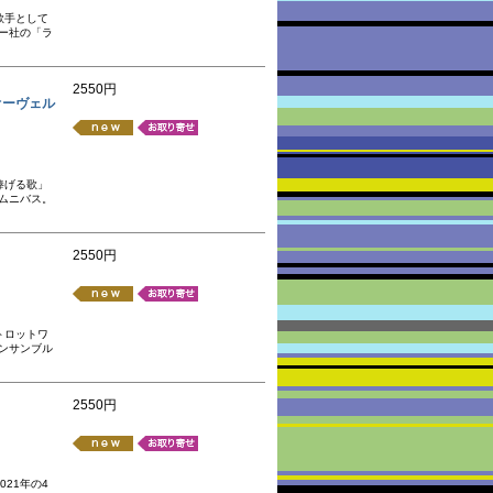
歌手として
モー社の「ラ
2550円
ai オーヴェル
捧げる歌」
ムニバス。
2550円
トロットワ
ンサンブル
2550円
21年の4