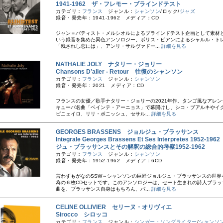
1941-1962 ザ・フレモー・ブラインドテスト
カテゴリ：
フランス
ジャンル：
シャンソン
/ロック/
ジャズ
録音・発売年：1941-1962 メディア：CD
ジャン＝バティスト・メルシオルによるブラインドテスト企画として素材
いう録音を集めた異色アンソロジー。ボリス・ビアンによるシャルル・ト
「残されし恋には」、アンリ・サルヴァドー...
詳細を見る
NATHALIE JOLY ナタリー・ジョリー
Chansons D’aller - Retour 往復のシャンソン
カテゴリ：
フランス
ジャンル：
シャンソン
録音・発売年：2021 メディア：CD
フランスの女優／歌手ナタリー・ジョリーの2021年作。タンゴ風なアレン
キューバ名曲「ベインテ・アーニョス」で幕開けし、シコ・ブアルキやイ
ピニェイロ、リリ・ボニッシュ、セサル...
詳細を見る
GEORGES BRASSENS ジョルジュ・ブラッサンス
Integrale Georges Brassens Et Ses Interpretes 1952-1
ジュ・ブラッサンスとその解釈の総合的考察1952-1962
カテゴリ：
フランス
ジャンル：
シャンソン
録音・発売年：1952-1962 メディア：6CD
言わずもがなのSSW～シャンソンの巨匠ジョルジュ・ブラッサンスの世界
為の６枚CDセットです。このアンソロジーは、セート生まれの詩人ブラッ
曲を、ブラッサンス自身はもちろん、パ...
詳細を見る
CELINE OLLIVIER セリーヌ・オリヴィエ
Sirocco シロッコ
カテゴリ：
フランス
ジャンル：
シンガー・ソングライター
/
シャンソ