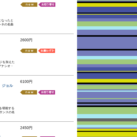
となったと
レネの名曲
2600円
ジを加えた
グナシオ・
6100円
962 ジョル
を堪能する
サンスの名
2450円
ン