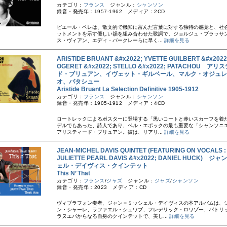
カテゴリ：
フランス
ジャンル：
シャンソン
録音・発売年：1957-1962 メディア：2CD
ピエール・ペレは、散文的で機知に富んだ言葉に対する独特の感覚と、社
ットメントを示す優しい韻を組み合わせた歌詞で、ジョルジュ・ブラッサ
ス・ヴィアン、エディ・バークレーらに早く...
詳細を見る
ARISTIDE BRUANT &#x2022; YVETTE GUILBERT &#x202
OGERET &#x2022; STELLO &#x2022; PATACHOU ア
ド・ブリュアン、イヴェット・ギルベール、マルク・オジュレ
オ、パタシュー
Aristide Bruant La Selection Definitive 1905-1912
カテゴリ：
フランス
ジャンル：
シャンソン
録音・発売年：1905-1912 メディア：4CD
ロートレックによるポスターに登場する「黒いコートと赤いスカーフを着
デルでもあった、詩人であり、ベル・エポックの最も重要な「シャンソニ
アリスティード・ブリュアン。彼は、リアリ...
詳細を見る
JEAN-MICHEL DAVIS QUINTET (FEATURING ON VOCALS :
JULIETTE PEARL DAVIS &#x2022; DANIEL HUCK) 
ェル・デイヴィス・クインテット
This N’ That
カテゴリ：
フランス
/
ジャズ
ジャンル：
ジャズ
/
シャンソン
録音・発売年：2023 メディア：CD
ヴィブラフォン奏者、ジャン＝ミッシェル・デイヴィスの本アルバムは、
ン・シャーレ、ラファエル・シュワブ、フレデリック・ロワゾー、パトリ
ラヌエバからなる自身のクインテットで、美し...
詳細を見る