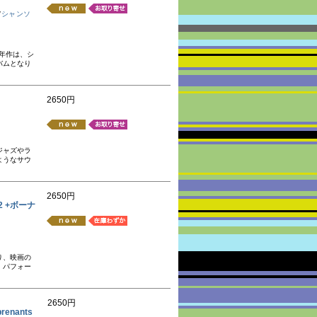
/
シャンソ
年作は、シ
バムとなり
2650円
ジャズやラ
ようなサウ
2650円
62 +ボーナ
り、映画の
、パフォー
2650円
prenants