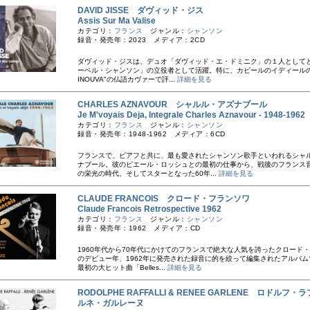
DAVID JISSE ダヴィッド・ジス
Assis Sur Ma Valise
カテゴリ：
フランス
ジャンル：
シャンソン
録音・発売年：2023 メディア：2CD
ダヴィッド・ジスは、デュオ「ダヴィッド・エ・ドミニク」の１人として
ーベル・シャンソン」の立役者として活躍。特に、カビールのイディールの"A
INOUVA"の仏語カヴァーで評...
詳細を見る
CHARLES AZNAVOUR シャルル・アズナブール
Je M'voyais Deja, Integrale Charles Aznavour - 1948-196
カテゴリ：
フランス
ジャンル：
シャンソン
録音・発売年：1948-1962 メディア：6CD
フランスで、ピアフと共に、最も愛されたシャンソン歌手といわれるシャ
ナブール。彼のピエール・ロッシュとの最初の仕事から、戦後のフランス
の栄光の時代、そしてスターとなった60年...
詳細を見る
CLAUDE FRANCOIS クロード・フランソワ
Claude Francois Retrospective 1962
カテゴリ：
フランス
ジャンル：
シャンソン
録音・発売年：1962 メディア：CD
1960年代から70年代にかけてのフランスで絶大な人気を誇ったクロード
のデビュー年、1962年に発売された録音に的を絞って編集されたアルバム
最初の大ヒット曲「Belles...
詳細を見る
RODOLPHE RAFFALLI & RENEE GARLENE ロドルフ・
ルネ・ガルレーヌ