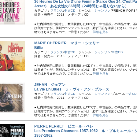
36 Heures De La Vie D'une Femme (Parce Que 24, C'est P
Assez) ある女性の36時間（24時間じゃ足りないから）
カテゴリ：
フランス
/
中古CD
ジャンル：
シャンソン
/FRENCH POPS/
録音・発売年：2013 メディア：CD
● 社内試聴用に開封し、数回視聴したCDです。中古品扱いの商品です。基
は良好ですが、個別のコンディションは、必ず下記を確認ください。ジャ
物ではありませんので。ご注意ください...
詳細を見る
MARIE CHERRIER マリー・シェリエ
Billie
カテゴリ：
フランス
/
中古CD
ジャンル：
シャンソン
/
中古CD
録音・発売年：2013 メディア：CD
● 社内試聴用に開封し、数回視聴したCDです。中古品扱いの商品です。基
は良好ですが、個別のコンディションは、必ず下記を確認ください。ジャ
物ではありませんので。ご注意ください...
詳細を見る
JEHAN ジェアン
La Vie En Blues ラ・ヴィ・アン・ブルース
カテゴリ：
フランス
/
中古CD
ジャンル：
シャンソン
/ブルース/
中古CD
録音・発売年：2011 メディア：CD
● 社内試聴用に開封し、数回視聴したCDです。中古品扱いの商品です。基
は良好ですが、個別のコンディションは、必ず下記を確認ください。ジャ
物ではありませんので。ご注意ください...
詳細を見る
PIERRE PERRET ピエール・ペレ
Les Premieres Chansons 1957-1962 ル・プルミエー
1957-1962