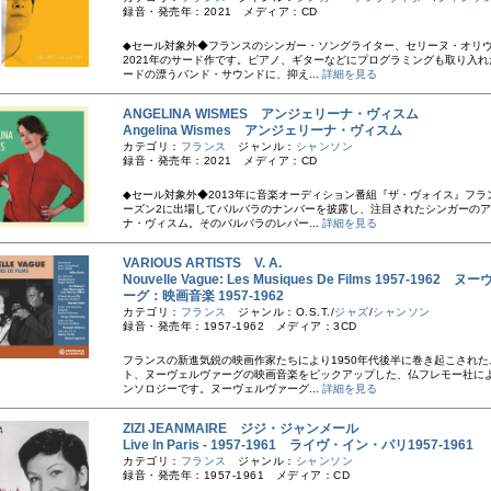
録音・発売年：2021 メディア：CD
◆セール対象外◆フランスのシンガー・ソングライター、セリーヌ・オリ
2021年のサード作です。ピアノ、ギターなどにプログラミングも取り入れ
ードの漂うバンド・サウンドに、抑え...
詳細を見る
ANGELINA WISMES アンジェリーナ・ヴィスム
Angelina Wismes アンジェリーナ・ヴィスム
カテゴリ：
フランス
ジャンル：
シャンソン
録音・発売年：2021 メディア：CD
◆セール対象外◆2013年に音楽オーディション番組『ザ・ヴォイス』フラ
ーズン2に出場してバルバラのナンバーを披露し、注目されたシンガーの
ナ・ヴィスム。そのバルバラのレパー...
詳細を見る
VARIOUS ARTISTS V. A.
Nouvelle Vague: Les Musiques De Films 1957-1962
ーグ：映画音楽 1957-1962
カテゴリ：
フランス
ジャンル：O.S.T./
ジャズ
/
シャンソン
録音・発売年：1957-1962 メディア：3CD
フランスの新進気鋭の映画作家たちにより1950年代後半に巻き起こされた
ト、ヌーヴェルヴァーグの映画音楽をピックアップした、仏フレモー社に
ンソロジーです。ヌーヴェルヴァーグ...
詳細を見る
ZIZI JEANMAIRE ジジ・ジャンメール
Live In Paris - 1957-1961 ライヴ・イン・パリ1957-1961
カテゴリ：
フランス
ジャンル：
シャンソン
録音・発売年：1957-1961 メディア：CD