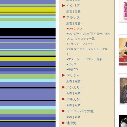
イタリア
新着
｜
定番
フランス
新着
｜
定番
●シャンソン
●シンガー・ソングライター、ポッ
プス、ミクスチャー系
●トラッド、フォーク
●ブルターニュ（フレンチ・ケル
ト）
●マヌーシュ、ジプシー音楽
●ジャズ
●中古CD
ギリシャ
新着
｜
定番
ハンガリー
新着
｜
定番
バルカン
新着
｜
定番
ヨーロッパその他
新着
｜
定番
地中海