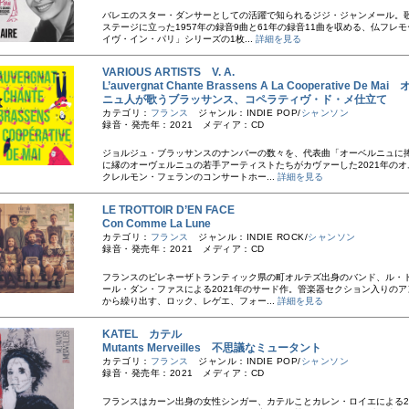
バレエのスター・ダンサーとしての活躍で知られるジジ・ジャンメール。
ステージに立った1957年の録音9曲と61年の録音11曲を収める、仏フレ
イヴ・イン・パリ」シリーズの1枚...
詳細を見る
VARIOUS ARTISTS V. A.
L’auvergnat Chante Brassens A La Cooperative De M
ニュ人が歌うブラッサンス、コペラティヴ・ド・メ仕立て
カテゴリ：
フランス
ジャンル：INDIE POP/
シャンソン
録音・発売年：2021 メディア：CD
ジョルジュ・ブラッサンスのナンバーの数々を、代表曲「オーベルニュに
に縁のオーヴェルニュの若手アーティストたちがカヴァーした2021年のオ
クレルモン・フェランのコンサートホー...
詳細を見る
LE TROTTOIR D’EN FACE
Con Comme La Lune
カテゴリ：
フランス
ジャンル：INDIE ROCK/
シャンソン
録音・発売年：2021 メディア：CD
フランスのピレネーザトランティック県の町オルテズ出身のバンド、ル・
ール・ダン・ファスによる2021年のサード作。管楽器セクション入りのア
から繰り出す、ロック、レゲエ、フォー...
詳細を見る
KATEL カテル
Mutants Merveilles 不思議なミュータント
カテゴリ：
フランス
ジャンル：INDIE POP/
シャンソン
録音・発売年：2021 メディア：CD
フランスはカーン出身の女性シンガー、カテルことカレン・ロイエによる20