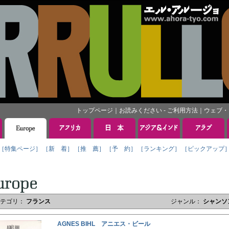
トップページ
｜
お読みください - ご利用方法
｜
ウェブ・
［特集ページ］
［新 着］
［推 薦］
［予 約］
［ランキング］
［ピックアップ
カテゴリ：
フランス
ジャンル：
シャンソ
AGNES BIHL アニエス・ビール