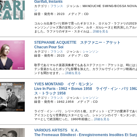
Garifali, Instants
カテゴリ：
フランス
ジャンル：MANOUCHE SWING/BOSSA NOVA
ン
録音・発売年：2023 メディア：CD
コルシカ出身でパリ郊外で育ったギタリスト、ロドルフ・ラファリの2023
ャンソン／ジャズ系の女性シンガー、ルネ・ガルレーヌと初共演したアル
ました。ラファリのギター・スタイルは...
詳細を見る
STEPHANIE ACQUETTE ステファニー・アケット
Chacun Pour Soi
カテゴリ：
フランス
ジャンル：
シャンソン
録音・発売年：2023 メディア：CD
歌手でありマルチ楽器演奏者でもあるステファニー・アケットは、時には
テン音楽からえたポップな影響を加えた、カラフルでヴィンテージ映画の
ンドを聞かせます。...
詳細を見る
YVES MONTAND イヴ・モンタン
Live In Paris - 1962 + Bonus 1958 ライヴ・イン・パリ 19
ス・トラック 1958
カテゴリ：
フランス
ジャンル：
シャンソン
録音・発売年：1962,1958 メディア：CD
ライヴ・イン・パリ、シリーズの１枚。エディット・ピアフの愛弟子であ
アイコンとなり世界的なスターとなった、シャンソンのイヴ・モンタンが
マーとして絶頂期だった、1960年前後に...
詳細を見る
VARIOUS ARTISTS V. A.
The Fremeaux Blindtest - Enregistrements Insolites Et Sur