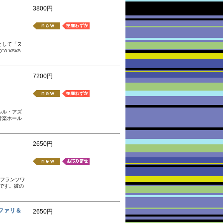
3800円
として「ヌ
 VAVA
7200円
2
ルル・アズ
音楽ホール
2650円
・フランソワ
です。彼の
ラファリ＆
2650円