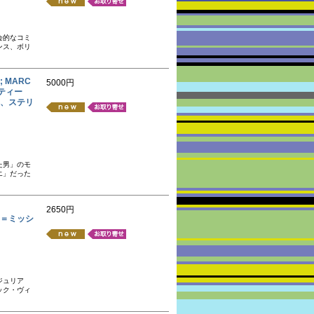
会的なコミ
ンス、ボリ
2; MARC
5000円
リスティー
、ステリ
た男」のモ
エ」だった
2650円
ジャン＝ミッシ
ジュリア
ック・ヴィ