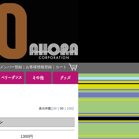
メンバー登録
｜
お客様情報登録
｜
カート
］
表示件数│
30
｜
50
｜
100
│
ン
1300円