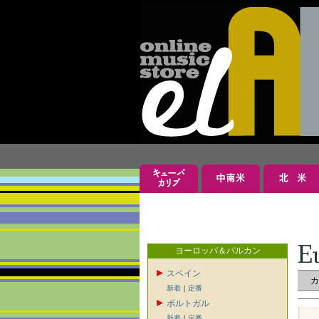
ヨーロッパ＆バルカン
スペイン
新着
｜
定番
ポルトガル
新着
｜
定番