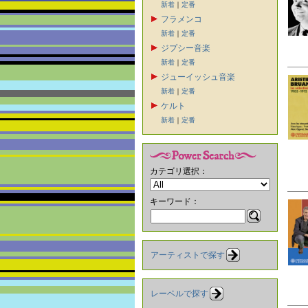
新着
｜
定番
フラメンコ
新着
｜
定番
ジプシー音楽
新着
｜
定番
ジューイッシュ音楽
新着
｜
定番
ケルト
新着
｜
定番
カテゴリ選択：
キーワード：
アーティストで探す
レーベルで探す