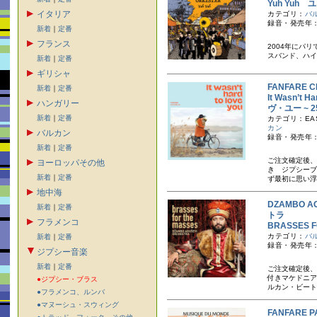
Yuh Yuh
イタリア
カテゴリ：
バ
録音・発売年：
新着
｜
定番
フランス
2004年にパ
スバンド、ハイ
新着
｜
定番
ギリシャ
FANFARE
新着
｜
定番
It Wasn’
ハンガリー
ヴ・ユー ~ 
新着
｜
定番
カテゴリ：EAS
カン
バルカン
録音・発売年：
新着
｜
定番
ご注文確定後、
ヨーロッパその他
き ジプシーブ
新着
｜
定番
ず最初に思い浮
地中海
DZAMBO 
新着
｜
定番
トラ
フラメンコ
BRASSES
カテゴリ：
バ
新着
｜
定番
録音・発売年：
ジプシー音楽
新着
｜
定番
ご注文確定後、
付きマケドニア
●ジプシー・ブラス
ルカン・ビート
●フラメンコ、ルンバ
●マヌーシュ・スウィング
FANFARE 