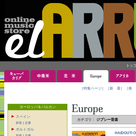
トッ
［特集ページ］
［新 着］
［推 
ヨーロッパ＆バルカン
スペイン
カテゴリ：
ジプシー音楽
新着
｜
定番
ポルトガル
HAIDOUT
新着
｜
定番