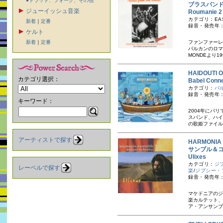
●トラッド、フォーク、その他
ブラスバン
ジューイッシュ音楽
Roumanie
カテゴリ：EAS
新着
｜
定番
録音・発売年：1
ケルト
新着
｜
定番
ファンファーレ
バルカンのロマ
MONDEより19
HAIDOUT
カテゴリ選択：
Babel C
カテゴリ：
バ
録音・発売年：
キーワード：
2004年にパ
スバンド、ハイ
の歌姫ファイルー
アーティストで探す
HARMONIA
サンブル＆
Ulixes
カテゴリ：
ジ
レーベルで探す
楽
/
ジプシー・
録音・発売年：
マケドニアのジ
楽カルテット、
ア・アンサンブ