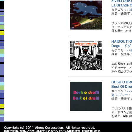
ZIVELI O
La Grande
カテゴリ：
バ
録音・発売年：
フランスの9人
リ・オルケスタ
日も果たしたキ
HAIDOUT
Dogu ドグ
カテゴリ：
バ
録音・発売年：
14世紀から1
イドゥーチ」と
本作ではジプシ
BESH O 
Best Of
カテゴリ：
ハ
楽
/
ジプシー・
録音・発売年：
ついにベスト盤
オ・ドロムが刻む
を発売。6年ぶり