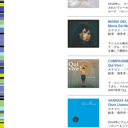
2018年に、
されたヴォーカ
ルーナ、バレン
MARIA D
Maria D
カテゴリ：
ス
録音・発売年：
マジョルカ島出
ア・デル・マー
を施して復刻され
COMPAGN
Qui Vive !
カテゴリ：
フ
録音・発売年：
ラ・コンパニー
てきた、マルセ
2007年作では
VARIOUS AR
Onze Ll
カテゴリ：
ス
録音・発売年：
2014年にアムス
ソロジーもリリ