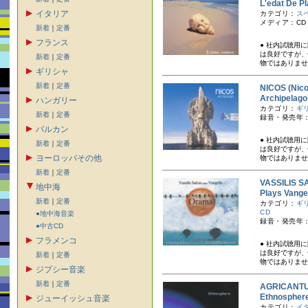
L'edat De P
イタリア
カテゴリ：
ス
メディア：CD
新着
｜
定番
フランス
● 社内試聴用
は良好ですが、
新着
｜
定番
物ではありませ
ギリシャ
新着
｜
定番
NICOS (N
Archipela
ハンガリー
カテゴリ：
ギ
新着
｜
定番
録音・発売年：
バルカン
● 社内試聴用
新着
｜
定番
は良好ですが、
ヨーロッパその他
物ではありませ
新着
｜
定番
VASSILI
地中海
Plays V
新着
｜
定番
カテゴリ：
ギ
CD
●地中海音楽
録音・発売年：
●中古CD
フラメンコ
● 社内試聴用
は良好ですが、
新着
｜
定番
物ではありませ
ジプシー音楽
新着
｜
定番
AGRICAN
Ethnosphe
ジューイッシュ音楽
カテゴリ：
イ