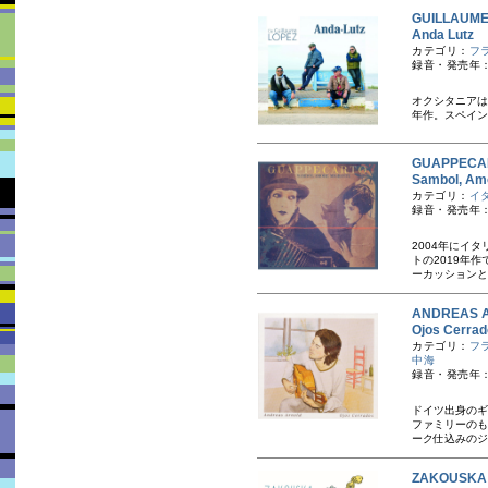
GUILLAU
Anda Lu
カテゴリ：
フ
録音・発売年：
オクシタニアはト
年作。スペイン語
GUAPPEC
Sambol,
カテゴリ：
イ
録音・発売年：
2004年にイ
トの2019年
ーカッションと
ANDREA
Ojos Ce
カテゴリ：
フ
中海
録音・発売年：
ドイツ出身のギ
ファミリーのも
ーク仕込みのジ
ZAKOUS