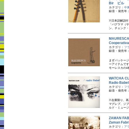
Bir ビル
カテゴリ：
中
録音・発売年：
※日本語解説付
「バグラマ（サ
ン、チェンク・ギ
MAURES
Cooperati
カテゴリ：
フ
録音・発売年：
まずパッケージ
ーアイテムです
モーレスカの4
WATCHA 
Radio B
カテゴリ：
フ
録音・発売年：
※在庫限り、再
マグレブ、ジプ
ルド・ミュージ
ZAMAN F
Zaman F
カテゴリ：
ア