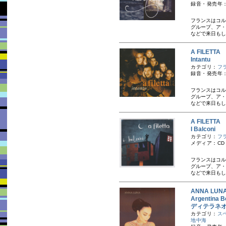
録音・発売年：
フランスはコル
グループ、ア・
などで来日もし
A FILET
Intantu
カテゴリ：
フ
録音・発売年：
フランスはコル
グループ、ア・
などで来日もし
A FILET
I Balconi
カテゴリ：
フ
メディア：CD
フランスはコル
グループ、ア・
などで来日もし
ANNA LU
Argentin
ディテラネ
カテゴリ：
ス
地中海