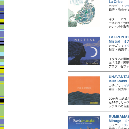
La Criee
カテゴリ：
フ
録音・発売年：
ギター、アコー
ースのライヴ録
カン～地中海音
LA FRON
Mistral 
カテゴリ：
イ
録音・発売年：
イタリアの汎地
は「境界／国境
アラブ、セファ
UNAVANT
Isula R
カテゴリ：
イ
録音・発売年：
2004年に結
た14年リリー
シチリアの音楽
RUMBAMA
Miratge
カテゴリ：
ス
録音・発売年：