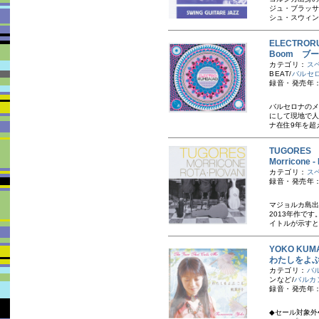
ジュ・ブラッサ
シュ・スウィン
ELECTRO
Boom ブ
カテゴリ：
ス
BEAT/
バルセ
録音・発売年：
バルセロナのメ
にして現地で人
ナ在住9年を超
TUGORE
Morricon
カテゴリ：
ス
録音・発売年：
マジョルカ島出
2013年作で
イトルが示すと
YOKO KU
わたしをよ
カテゴリ：
バ
ンなど/
バルカ
録音・発売年：
◆セール対象外