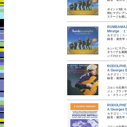
ポイント5倍 
挟むマグレブへ
ステージを感じ
RUMBAMA
Miratge
カテゴリ：
ス
録音・発売年：
ルンバにマグレ
タラーナを展開
ンドのひとつ、
RODOLPH
A Georges 
カテゴリ：
フ
録音・発売年：
コルシカ出身の
ジュ・ブラッサ
ュ・スウィング
RODOLPH
A Georg
カテゴリ：
フ
録音・発売年：
コルシカ出身の