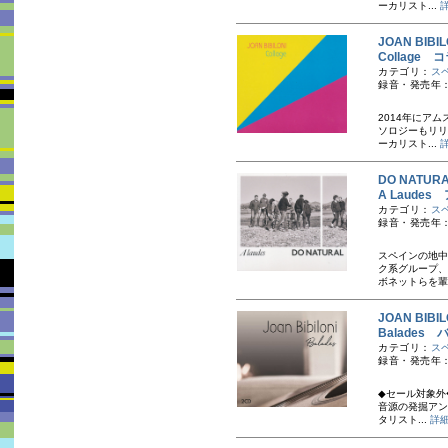
ーカリスト...
JOAN BI
Collage
カテゴリ：
ス
録音・発売年：
2014年にアムス
ソロジーもリリ
ーカリスト...
DO NATU
A Laude
カテゴリ：
ス
録音・発売年：
スペインの地中
ク系グループ、
ボネットらを輩
JOAN BI
Balades
カテゴリ：
ス
録音・発売年：
◆セール対象外◆2
音源の発掘アン
タリスト...
詳