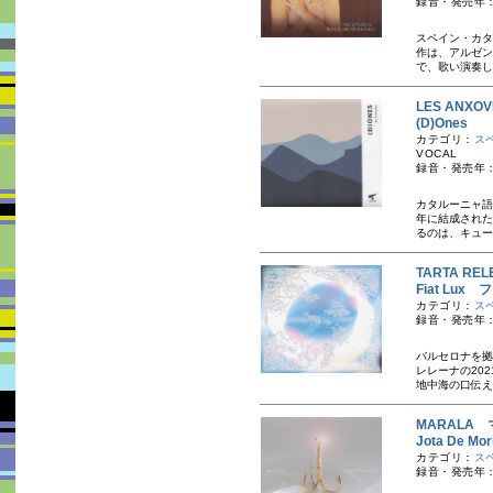
録音・発売年：
スペイン・カタ
作は、アルゼン
で、歌い演奏し
LES ANX
(D)Ones
カテゴリ：
ス
VOCAL
録音・発売年：
カタルーニャ語
年に結成された
るのは、キュー
TARTA R
Fiat Lu
カテゴリ：
ス
録音・発売年：
バルセロナを拠
レレーナの20
地中海の口伝え
MARALA
Jota De 
カテゴリ：
ス
録音・発売年：