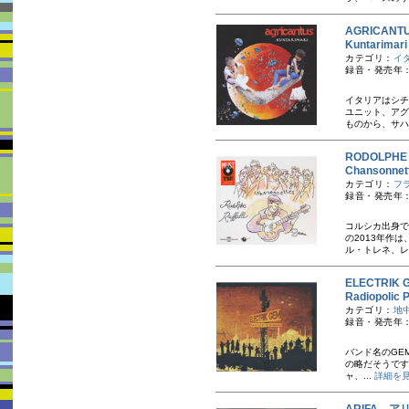
AGRICAN
Kuntarima
カテゴリ：
イ
録音・発売年：
イタリアはシチ
ユニット、アグ
ものから、サハ
RODOLPH
Chansonne
カテゴリ：
フ
録音・発売年：
コルシカ出身で
の2013年作
ル・トレネ、レ
ELECTRI
Radiopol
カテゴリ：
地
録音・発売年：
バンド名のGEMとは
の略だそうです
ャ、...
詳細を