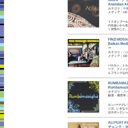
ARIFA ア
Anatoli
カテゴリ：
中
メディア：CD
イスタンブール
の出会いから生
く女性のこと。
FINZI M
Balkan M
ー
カテゴリ：
バ
メディア：CD
バルカン、トル
ープ、フィンジ
んフランスなの
RUMBAMA
Rumbama
カテゴリ：
ス
録音・発売年：
ルンバ+マグレ
ジガ。いきなり
はカホンといっ
ALI FUA
チェンク・