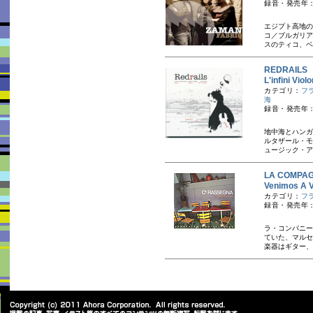
録音・発売年：
エジプト高地の
コ／ブルガリア
スのティコ、ベ
REDRAIL
L'infini Vio
カテゴリ：
フ
海
録音・発売年：
地中海とハンガ
ルタザール・モ
ュージック・ア
LA COMP
Venimos A
カテゴリ：
フ
録音・発売年：
ラ・コンパニー・
ていた、マルセ
楽器はギター、