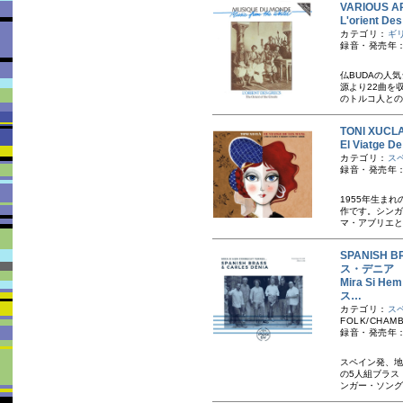
VARIOUS AR
L'orien
カテゴリ：
ギ
録音・発売年：
仏BUDAの人気
源より22曲を
のトルコ人との交
TONI XU
El Viat
カテゴリ：
ス
録音・発売年：
1955年生ま
作です。シンガ
マ・アブリエと
SPANISH
ス・デニア
Mira Si 
ス…
カテゴリ：
ス
FOLK/CHAMB
録音・発売年：
スペイン発、地
の5人組ブラス
ンガー・ソング