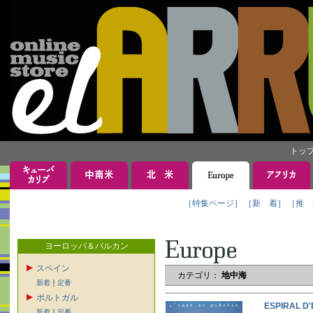
トッ
［特集ページ］
［新 着］
［推 
ヨーロッパ＆バルカン
スペイン
カテゴリ：
地中海
新着
｜
定番
ポルトガル
ESPIRAL 
新着
｜
定番