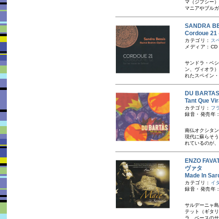
マ（ジプシー）
マニアやブルガ
SANDRA 
Cordoue 21 
カテゴリ：
ス
メディア：CD
サンドラ・ベシ
ン、ヴィオラ）
れたスペイン・
DU BART
Tant Que Vi
カテゴリ：
フ
録音・発売年：
南仏オクシタン
現代に蘇らそう
れているのが、
ENZO FAVA
ヴァタ
Made In 
カテゴリ：
イ
録音・発売年：
サルデーニャ島
テット（ギタリ
ラ、ベースのサ