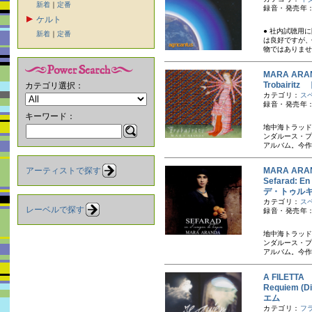
新着
｜
定番
録音・発売年：
ケルト
● 社内試聴用
新着
｜
定番
は良好ですが、
物ではありませ
MARA A
Trobairi
カテゴリ選択：
カテゴリ：
ス
録音・発売年：
キーワード：
地中海トラッド
ンダルース・プ
アルバム。今作
アーティストで探す
MARA A
Sefarad:
デ・トゥル
カテゴリ：
ス
レーベルで探す
録音・発売年：
地中海トラッド
ンダルース・プ
アルバム。今作
A FILET
Requiem (D
エム
カテゴリ：
フ