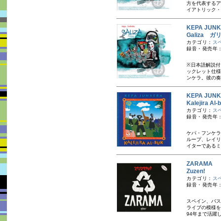
方を代表するア
イアトリック・
KEPA JU
Galiza ガ
カテゴリ：
ス
録音・発売年：2
※日本語解説付
ックレット仕様
ンケラ。彼の奏
KEPA JU
Kalejira A
カテゴリ：
ス
録音・発売年：
ケパ・フンケラ
ループ、レイリ
イターであるミ
ZARAMA
Zuzen!
カテゴリ：
ス
録音・発売年：20
スペイン、バス
ライブの模様を
94年まで活躍し