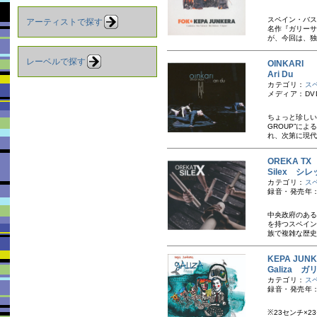
スペイン・バス
アーティストで探す
名作『ガリーサ
が、今回は、独
レーベルで探す
OINKARI
Ari Du
カテゴリ：
ス
メディア：DVD(
ちょっと珍しいD
GROUP”に
れ、次第に現代的
OREKA TX
Silex シ
カテゴリ：
ス
録音・発売年：
中央政府のある
を持つスペイン
族で複雑な歴史
KEPA JU
Galiza ガ
カテゴリ：
ス
録音・発売年：2
※23センチ×