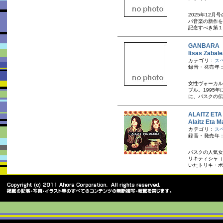
2025年12
バ音楽の新作を制
記念すべき第１弾
GANBAR
Itsas Za
カテゴリ：
ス
録音・発売年：
女性ヴォーカル
ブル。1995
に、バスクの伝
ALAITZ 
Alaitz E
カテゴリ：
ス
録音・発売年：
バスクの人気女
リキティシャ（
いたトリキ・ポ