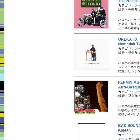
The Pub Ibi
カテゴリ：
ス
録音・発売年：
バスクのトラッ
が会場に集まっ
リーズの録音を
OREKA T
Nomadak 
カテゴリ：
ス
録音・発売年：
バスクの個性派
ルティーネスに
に置いたいくつ
FERMIN 
Afro-Basqu
カテゴリ：
ス
録音・発売年：
バスクの英雄に
年頃のライブド
の様子やバック
BAD SOU
Kalean
カテゴリ：
ス
メディア：CD