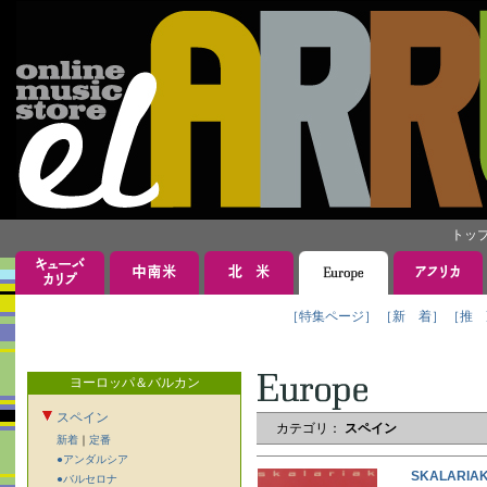
トッ
［特集ページ］
［新 着］
［推 
ヨーロッパ＆バルカン
スペイン
カテゴリ：
スペイン
新着
｜
定番
●アンダルシア
SKALARI
●バルセロナ