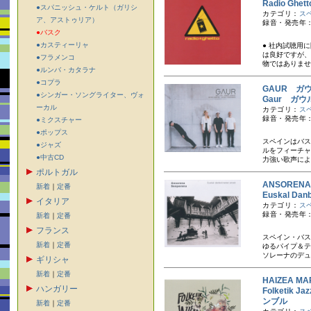
Radio Ghe
●スパニッシュ・ケルト（ガリシ
カテゴリ：
ス
ア、アストゥリア）
録音・発売年：
●バスク
●カスティーリャ
● 社内試聴用
は良好ですが、
●フラメンコ
物ではありませ
●ルンバ・カタラナ
●コプラ
GAUR ガ
●シンガー・ソングライター、ヴォ
Gaur ガウ
ーカル
カテゴリ：
ス
録音・発売年：
●ミクスチャー
●ポップス
スペインはバス
●ジャズ
ルをフィーチャ
●中古CD
力強い歌声によ
ポルトガル
ANSOREN
新着
｜
定番
Euskal D
イタリア
カテゴリ：
ス
録音・発売年：
新着
｜
定番
フランス
スペイン・バス
新着
｜
定番
ゆるパイプ＆テ
ソレーナのデュ
ギリシャ
新着
｜
定番
HAIZEA 
ハンガリー
Folketik
ンブル
新着
｜
定番