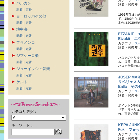
カテゴリ：
ス
バルカン
録音・発売年：
新着
｜
定番
1991年生ま
ヨーロッパその他
で、18歳から
新着
｜
定番
本作は2020年
地中海
ETZAKIT
新着
｜
定番
Etzakit
フラメンコ
カテゴリ：
ス
録音・発売年：
新着
｜
定番
ジプシー音楽
バスクのトリキ
ム。以前、日本
新着
｜
定番
バスク伝統のロ
ジューイッシュ音楽
新着
｜
定番
JOSEP MA
ケルト
リベリェス
Enlla そ
新着
｜
定番
カテゴリ：
ス
録音・発売年：
ポイント5倍※
リア・リベリェ
カテゴリ選択：
枚。両者の個性
KEPA JU
キーワード：
Fok フォ
カテゴリ：
ス
録音・発売年：