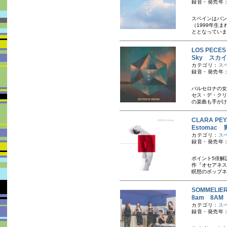
録音・発売年：
スペインはパン
（1999年生
ととなっています
LOS PEC
Sky スカイ
カテゴリ：
ス
録音・発売年：
バルセロナの女
セス・デ・クリ
の楽曲も手がけ
CLARA P
Estomac 
カテゴリ：
ス
録音・発売年：
ポイント5倍解
作『オセアネス
瞑想のポップネ
SOMMELI
8am 8AM
カテゴリ：
ス
録音・発売年：