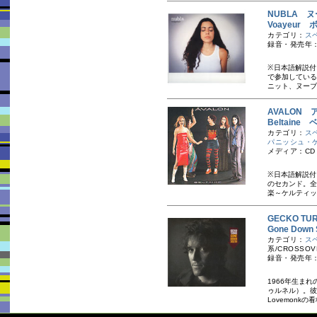
NUBLA 
Voayeur
カテゴリ：
ス
録音・発売年：
※日本語解説付
で参加している
ニット、ヌーブラ
AVALON 
Beltaine
カテゴリ：
ス
パニッシュ・
メディア：CD
※日本語解説付
のセカンド。全
楽～ケルティッ
GECKO T
Gone Down
カテゴリ：
ス
系/CROSSOV
録音・発売年：
1966年生ま
ゥルネル）。彼
Lovemonkの