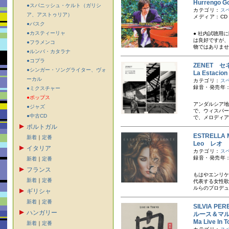
Hurrengo 
●スパニッシュ・ケルト（ガリシ
カテゴリ：
ス
ア、アストゥリア）
メディア：CD
●バスク
●カスティーリャ
● 社内試聴用
は良好ですが、
●フラメンコ
物ではありませ
●ルンバ・カタラナ
●コプラ
ZENET セ
●シンガー・ソングライター、ヴォ
La Estac
ーカル
カテゴリ：
ス
録音・発売年：
●ミクスチャー
●ポップス
アンダルシア地
●ジャズ
で、ウィスパー
●中古CD
で、メロディア
ポルトガル
ESTRELL
新着
｜
定番
Leo レオ
イタリア
カテゴリ：
ス
録音・発売年：
新着
｜
定番
フランス
もはやエンリケ
新着
｜
定番
代表する女性歌
ルらのプロデュ
ギリシャ
新着
｜
定番
SILVIA P
ハンガリー
ルース＆マ
Ma Live 
新着
｜
定番