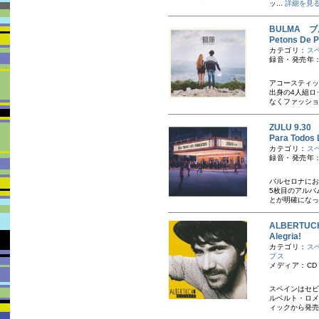
ッ...
詳細を見
BULMA 
Petons De
カテゴリ：
ス
録音・発売年：
アコースティッ
出身の4人組ロ
なくファッショ
ZULU 9.30
Para Todos
カテゴリ：
ス
録音・発売年：
バルセロナにお
5枚目のアルバ
とが明確になっ
ALBERTU
Alegria!
カテゴリ：
ス
プス
メディア：CD
スペインはセビ
ルベルト・ロメ
ィックから発売