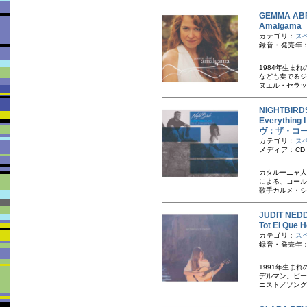
GEMMA A
Amalgam
カテゴリ：
ス
録音・発売年：
1984年生ま
なども奏でるジ
ヌエル・セラッ
NIGHTBI
Everythin
ヴ：ザ・コ
カテゴリ：
ス
メディア：CD
カタルーニャ人
による、コール
歌手カルメ・シ
JUDIT N
Tot El Q
カテゴリ：
ス
録音・発売年：
1991年生ま
デルマン。ビー
ニスト／ソング