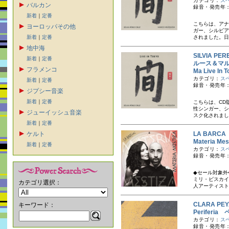
カテゴリ：
ス
バルカン
録音・発売年：
新着
｜
定番
こちらは、アナ
ヨーロッパその他
ガー、シルビア
新着
｜
定番
されました。日
地中海
SILVIA P
新着
｜
定番
ルース＆マ
フラメンコ
Ma Live 
カテゴリ：
ス
新着
｜
定番
録音・発売年：
ジプシー音楽
新着
｜
定番
こちらは、CD
性シンガー、シ
ジューイッシュ音楽
スク化されまし
新着
｜
定番
ケルト
LA BARC
Materia 
新着
｜
定番
カテゴリ：
ス
録音・発売年：
◆セール対象外
ミリ・ビスカイ
カテゴリ選択：
人アーティスト
CLARA P
キーワード：
Periferi
カテゴリ：
ス
録音・発売年：