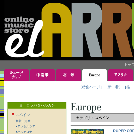
トッ
［特集ページ］
［新 着］
［推 
ヨーロッパ＆バルカン
スペイン
カテゴリ：
スペイン
新着
｜
定番
●アンダルシア
RUPER O
●バルセロナ