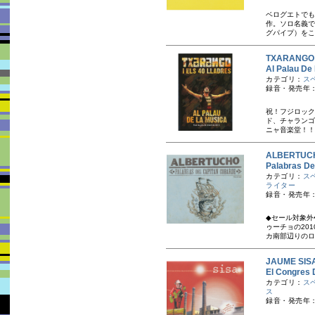
ベログエトでも
作。ソロ名義で
グパイプ）をこ
TXARAN
Al Palau D
カテゴリ：
ス
録音・発売年：2
祝！フジロック
ド、チャランゴ
ニャ音楽堂！！
ALBERT
Palabras D
カテゴリ：
ス
ライター
録音・発売年：
◆セール対象外
ゥーチョの20
カ南部辺りのロ
JAUME S
El Congres 
カテゴリ：
ス
ス
録音・発売年：