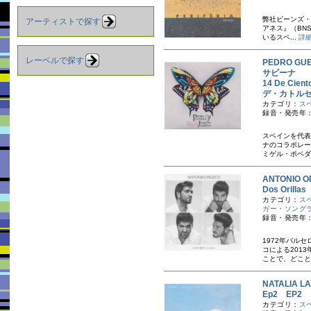
弊社ビーンズ・レ
アーティストで探す
アネス』（BNS
いるスペ...
詳
レーベルで探す
PEDRO G
サビーナ
14 De Ci
デ・カトル
カテゴリ：
ス
録音・発売年：
スペインを代表
ナのコラボレー
ミゲル・ポベダ
ANTONIO
Dos Oril
カテゴリ：
ス
ガー・ソング
録音・発売年：
1972年バル
コによる201
ことで、どこと
NATALIA
Ep2 EP2
カテゴリ：
ス