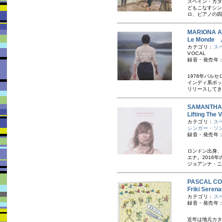
スペイン・カタ
どもこなすシン
ロ、ピアノの四
MARIONA
Le Mond
カテゴリ：
ス
VOCAL
録音・発売年：
1978年バル
インディ系ポッ
リリースしてきた
SAMANTH
Lifting 
カテゴリ：
ス
シンガー・ソ
録音・発売年：
ロンドン出身、
エナ。2016
ジョアンナ・ニ
PASCAL 
Friki Se
カテゴリ：
ス
録音・発売年：
近年は地元カタ