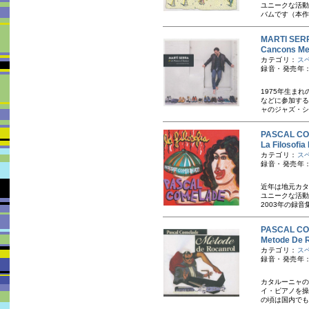
ユニークな活動
バムです（本作
MARTI S
Cancons
カテゴリ：
ス
録音・発売年：
1975年生ま
などに参加する
ャのジャズ・シ
PASCAL 
La Filosofi
カテゴリ：
ス
録音・発売年：
近年は地元カタ
ユニークな活動
2003年の録音
PASCAL 
Metode 
カテゴリ：
ス
録音・発売年：
カタルーニャの
イ・ピアノを操
の頃は国内でも