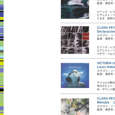
録音・発売年：
ビーンズ・レコ
ピアニスト／ソ
ります。前作の
CLARA P
Declara
カテゴリ：
ス
録音・発売年：
ビーンズ・レコ
ピアニスト／ソ
マデウ・ベルジェ
VICTORI
Luces S
カテゴリ：
ス
録音・発売年：
マジョルカ島出
年のデビュー・
め、サウンド面
CLARA P
Mimulus
カテゴリ：
ス
録音・発売年：