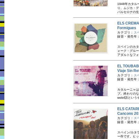
1948年カタ
り、ムジカ・デ
バルセロナの生
ELS CRE
Formigue
カテゴリ：
ス
録音・発売年：
スペインのカタ
ォーク・グルー
アダルトなフォ
EL TOUB
Viaje Sin 
カテゴリ：
ス
録音・発売年：
カタルーニャは
ブ。終わりのな
wolof語とい
ELS CAT
Cancons 2
カテゴリ：
ス
録音・発売年：
スペイン/カタラ
ー作です。ヒット