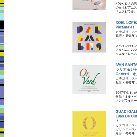
バルセロナの男
の女性ピアニス
『エスピラル』
XOEL LO
Paramale
カテゴリ：
ス
録音・発売年：
スペインのイン
アルバム。200
ソエル・ロペス
IVAN SAN
ラリア＆ジ
Or Verd
カテゴリ：
ス
録音・発売年：
1947年生ま
作品『オル・ベ
ソングライター
GUADI G
Luas De
ト
カテゴリ：
ス
ガリシア－ス
録音・発売年：