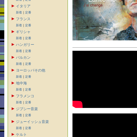
イタリア
新着
｜
定番
フランス
新着
｜
定番
ギリシャ
新着
｜
定番
ハンガリー
新着
｜
定番
バルカン
新着
｜
定番
ヨーロッパその他
新着
｜
定番
地中海
新着
｜
定番
フラメンコ
新着
｜
定番
ジプシー音楽
新着
｜
定番
ジューイッシュ音楽
新着
｜
定番
ケルト