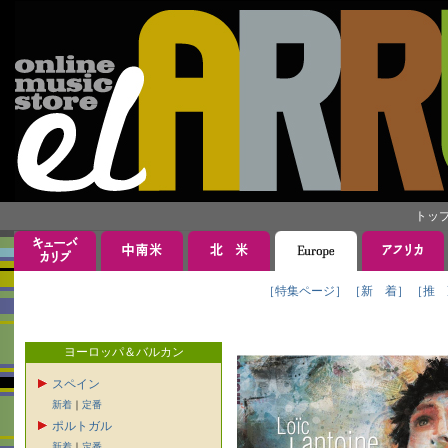
トッ
［特集ページ］
［新 着］
［推 
ヨーロッパ＆バルカン
スペイン
新着
｜
定番
ポルトガル
新着
｜
定番