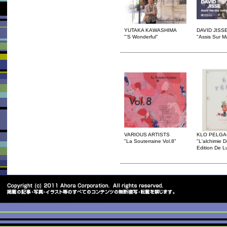
YUTAKA KAWASHIMA
DAVID JISS
"’S Wonderful"
"Assis Sur M
VARIOUS ARTISTS
KLO PELG
"La Souterraine Vol.8"
"L'alchimie 
Edition De L