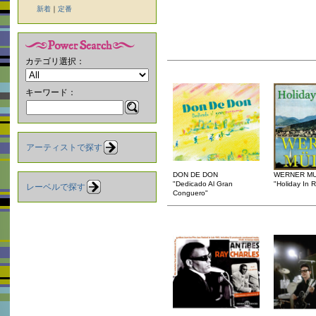
新着
｜
定番
カテゴリ選択：
キーワード：
アーティストで探す
DON DE DON
WERNER M
"Dedicado Al Gran
"Holiday In R
レーベルで探す
Conguero"