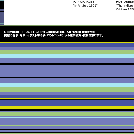
RAY CHARLES
ROY ORBIS
"In Antibes 1961"
"The Indisp
Orbison 195