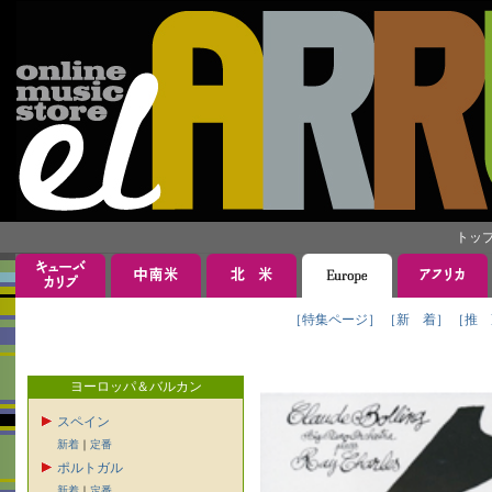
トッ
［特集ページ］
［新 着］
［推 
ヨーロッパ＆バルカン
スペイン
新着
｜
定番
ポルトガル
新着
｜
定番