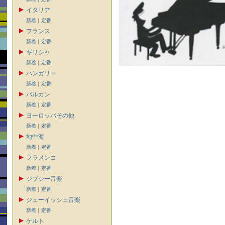
イタリア
新着
｜
定番
フランス
新着
｜
定番
ギリシャ
新着
｜
定番
ハンガリー
新着
｜
定番
バルカン
新着
｜
定番
ヨーロッパその他
新着
｜
定番
地中海
新着
｜
定番
フラメンコ
新着
｜
定番
ジプシー音楽
新着
｜
定番
ジューイッシュ音楽
新着
｜
定番
ケルト