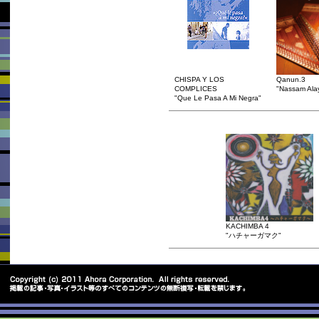
CHISPA Y LOS
Qanun.3
COMPLICES
"Nassam Ala
"Que Le Pasa A Mi Negra"
KACHIMBA 4
"ハチャーガマク"